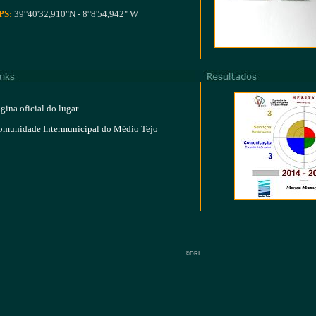
PS:
39°40'32,910"N - 8°8'54,942" W
gina oficial do lugar
munidade Intermunicipal do Médio Tejo
©DRI