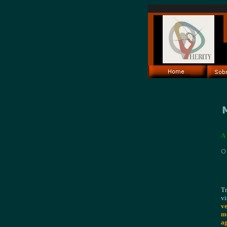
A 
Tr
vi
ve
m
ag