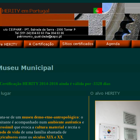
Certificação HERITY 2014-2016 ainda é válida por -3328 dias
ata-se de um
museu demo-etno-antropológico
: o
sitante é acompanhado num
ambiente autêntico
e
rosímil
que evoca a
cultura material
e recria o
odo de vida
de uma família abastada de
ricultores
entre os
séculos XIX e XX
.