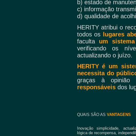
b) estado de manute
c) informação transmi
d) qualidade de acol
HERITY atribui o re
todos os
lugares abe
faculta
um sistema 
verificando os nív
actualizando o juízo.
HERITY é um siste
necessita do públic
graças à opiniã
responsáveis
dos lu
QUAIS SÃO AS
VANTAGENS
Inovação simplicidade, actuali
lógica de recompensa, independên