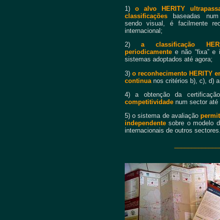
1)
o alvo HERITY ultrapass
classificações
baseadas num ú
sendo visual, é facilmente re
internacional;
2)
a classificação HE
periodicamente
e não “fixa” e
sistemas adoptados até agora;
3)
o reconhecimento HERITY en
continua
nos critérios b), c), d) 
4) a obtenção da certifica
competitividade
num sector até h
5) o sistema de avaliação
permi
independente
sobre o modelo d
internacionais de outros sectores
_____________