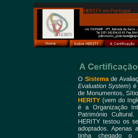
O
Sistema
de Avalia
Evaluation System
) é
de Monumentos, Sítios
HERITY
(vem do Ing
é a
Organização In
Património Cultural
HERITY testou os s
adoptados. Apenas 
tinha chegado o m