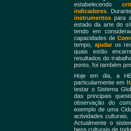
estabelecendo
cr
indicadores
. Durant
instrumentos
para a
estado da arte do sí
tendo em consider
capacidades de
Com
tempo,
ajudar
os re
quais estão encarr
resultados do trabal
ponto, foi também pos
Hoje em dia, a HER
particularmente em
I
testar o Sistema Gl
das principais ques
observação do com
exemplo de uma Cidad
actividades culturais,
Actualmente o siste
bens culturais de tod