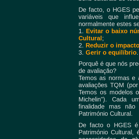
De facto, o HGES per
variáveis que inf
normalmente estes s
1.
Evitar o baixo nú
Cultural
;
2.
Reduzir o impact
3.
Gerir o equilíbrio
.
Porquê é
que nós pre
de avaliação?
Temos as normas e a
avaliações TQM (por
Temos os modelos ori
Michelin"). Cada u
finalidade mas não
Património Cultural.
De facto o HGES é
Património Cultural,