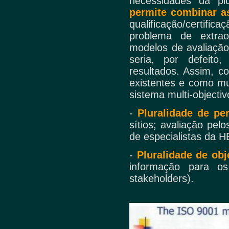
necessidades da pl
permite combinar a
qualificação/certifi
problema de extraor
modelos de avaliação
seria, por defeit
resultados. Assim, c
existentes e como mu
sistema multi-objectiv
-
Pluralidade de pe
sítios; avaliação pel
de especialistas da H
-
Pluralidade de obj
informação para os
stakeholders).