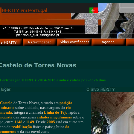
Certificação HERITY 2014-2016 ainda é válida por -3326 dias
Castelo
de Torres Novas, situado em
posição
ominante
sobre a cidade, nas margens do
rio
lmonda
, integra a chamada
Linha do Tejo
, após a
nquista
das principais
cidades muçulmanas
sobre o
jo, entre
1148
e
1149
. Desde
2005
está em curso um
ano de
reabilitação
física e paisagística
do
onumento
e da sua envolvente.