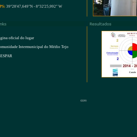
PS:
39°28'47,649"N - 8°32'25,992" W
gina oficial do lugar
munidade Intermunicipal do Médio Tejo
GESPAR
©DRI