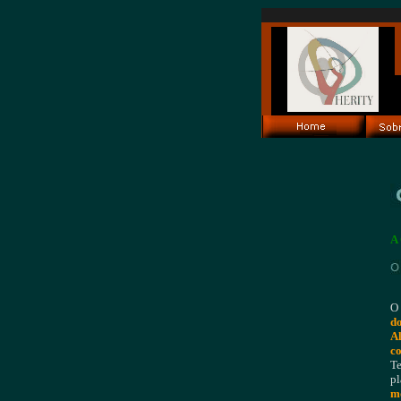
A 
O
d
A
co
Te
pl
m