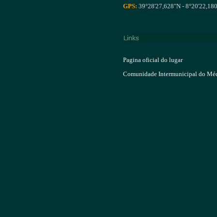
GPS:
39°28'27,628"N - 8°20'22,18
Pagina oficial do lugar
Comunidade Intermunicipal do Méd